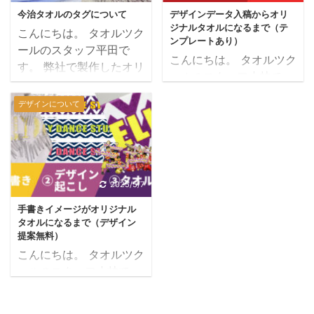
染料プリントという方法
項目 顔料プリント 染料
切れたので再発注した
今治タオルのタグについて
デザインデータ入稿からオリ
方法について説明してい
にこだわって制作してお
プリント インクジェット
ジナルタオルになるまで（テ
い・・・ 去年作ったタオ
こんにちは。 タオルツク
きますね。 商品のみの納
ります。 主にタオ ...
プリント ...
ンプレートあり）
ルを再発注したい・・・
ールのスタッフ平田で
品 透明な袋に入れない状
こんにちは。 タオルツク
追加注文が入ったので再
す。 弊社で製作したオリ
態で、綺麗にたたみ、段
ールのスタッフ小林で
注文したい・・・ 基本的
ジナルタオルには、すべ
ボール箱へ入れ発送いた
す。 今回、ご注文いただ
に、初回時と同じ枚数で
て「今治タオル」のタグ
します。 透明袋入れ例 ※
デザインについて
いたのは、株式会社ウェ
の再注文の場合、型代な
が付いています。 勘違い
見栄えが良いように透明
ブライダー様の10周年記
どの費用がかからなくな
している方が多いのです
袋に入れますが、デザイ
念・オリジナルマフラー
るので安くなります。 ※
が、「今治タオルブラン
ンにより調整できない場
タオルの製作をお請けい
デザインに使用した色数
ドネーム」ではありませ
合もあります。 熨斗対応
たしました。 ご注文の品
や枚数により割引率は変
ん。 ・・・・ポカーン
例 企業ノベルティのタオ
2025/5/7
はマフラータオル、この
わります。 オリジナルタ
意味が分かりませんよ
ルを製作する場合、よく
手書きイメージがオリジナル
タオルはコンサートなど
オルの再注文方法 色数・
ね。 今治タオルタグ 今
熨斗包装が選ばれます。
タオルになるまで（デザイン
でも首に巻いたり、タオ
デザインの変更がない場
治タオルブランド商品認
...
提案無料）
ルを振ったりしてよく利
合に、再 ...
定マーク の違いをご紹介
こんにちは。 タオルツク
用されているものとなっ
していきます。 今治タオ
ールのスタッフ小林で
ています。 ウェブライダ
ルタグと今治タオルブラ
す。 今回、ご注文いただ
ー様のデザイナー様が制
ンド商品認定マークはど
いたのは、今治のダンス
作したデザインデータを