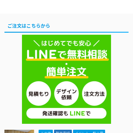
んなもの？ まず、今治タ
チーム「エリーダンスス
もとにタオルになるまで
オルタグと今治タオルブ
タジオ」様のオリジナル
をご紹介します。 デザイ
ランド商品認定マークは
マフラータオル製作をお
ンデータを送る 注文完了
どのようなものなのかを
請けいたしました。 愛媛
ご注文はこちらから
後、マイページよりデザ
写真で比較してくださ
県今治市で行われる「お
インデータを送ることが
い。 今治タオル ...
んまく」などのお祭りイ
できます。 手書きイメー
ベントで使用するタオル
ジを送りプロ ...
となっております。 ご注
文の品はマフラータオ
ル、このタオルはコンサ
ートなどでも首に巻いた
り、タオルを振ったりし
てよく利用されているも
のとなっています。 手書
きイメージからデザイン
しタオルになるまでをご
紹介します。 手書きのイ
メージ画像を送る 注文完
了後、マイページ ...