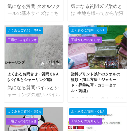
気になる質問 タオルツク
気になる質問ズブ染めと
ールの基本サイズはこち
は 生地を織ってから染液
らです
タオルの種
に浸して染めた生地の事
類・サイズ一覧参照 お客
お客様Ｑ.表裏を染めた生
よくあるご質問・Ｑ&Ａ
よくあるご質問・Ｑ&Ａ
様Ｑ.タオルの大きさは決
地はあるの？ Ａ.ご準備
工場からのお知らせ
工場からのお知らせ
めれるの？ Ａ.基本サイ
することはできますが小
ズ以外も作れます。 ・ミ
ロット(枚数)でのご注文
ニハンカチは５０㎝×５
は御請けしかねます。 ア
０㎝まで ・その他のタイ
イテムごとにご注文対応
2021/1/19
2021/6/11
プは 幅(ハンドタオル３
枚数以下参照願います。
よくあるお問合せ・質問Ｑ&Ａ
染料プリント以外のタオルの
３㎝、フェイスタオル３
スタッフ お客様Ｑ.ズブ
(パイルとシャーリング編)
種類・加工方法「ジャカー
３㎝ マフラータオル２０
染めはパイルもシャーリ
ド・昇華転写・カラータオ
気になる質問パイルとシ
㎝、スポーツタオル４０
ングもできるの？ Ａ.ど
ル・刺繍」
ャーリングの違い パイル
㎝、バスタオル６０㎝)
ちらもできます！！スタ
こんにちは。 タオルツク
とは？ タオルの表面が輪
は変更できませんが 長さ
ッフ 例）ズブ染めシャー
ールの平田です。 タオル
っかになっている糸が 無
はご希望サイズにて作れ
リング 例）ズブ染めパイ
よくあるご質問・Ｑ&Ａ
よくあるご質問・Ｑ&Ａ
ツクールのネット注文で
数にある状態をパイルと
ます。最長１４０㎝ま
ル お客様Ｑ.ズブ染めし
きるのは、 現在プリント
工場からのお知らせ
工場からのお知らせ
いいます。 パイル生地は
で。 ただし最低注文ロッ
た生地にプリントはでき
タオルのみとなっていま
吸水性や保温性が高めら