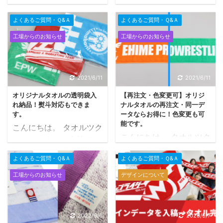
ールのスタッフ小林で
ールのスタッフ小林で
同じデザイン・同じ色数
いけどハンカチは必ずバ
す。 タオルに染まった色
す。 オリジナルタオルを
のみ再注文が可能です。
ックやカバンに入って
よくあるご質問・Ｑ&Ａ
よくあるご質問・Ｑ&Ａ
サンプルを確認した
製作する場合、①織り
デザインの変更は、新規
る！！ みんなとお揃いの
い・・・ 色の切れ目はど
によってデザインを表現
工場からのお知らせ
工場からのお知らせ
注文になりますのでご注
何か１つのものが欲し
のようなプリントになる
するジャガード織りとい
意ください。 ※同じ色数
い！！ を形にしてみませ
の・・・ こちらが指定し
う手法、②タオルの生
内での色変更は可能で
んか？ プリント方法 顔
た色を正確に表現できる
地に直接プリントする手
す。 例 2色（赤・青）
2021/6/11
2021/6/11
料プリント 染料プリント
の・・・ 白生地に12色
法の2種類があります。
→2色（緑・青）など ※
インクジェットプリント
オリジナルタオルの透明袋入
【再注文・色変更可】オリジ
を染めた色の表現サンプ
今回は、②の「タオル
白色は生地なので色数に
それぞれにメリ ...
れ納品！熨斗対応もできま
ナルタオルの再注文・同一デ
ル写真を用意していま
生地に直接プリントする
含まれま ...
す。
ータならお得に！色変更も可
す。 黄色・水色・紫・
手法」の紹介と 数多くあ
能です。
こんにちは。 タオルツク
黒・橙・緑・紺・紅色・
るプリントの種類別にタ
こんにちは。 タオルツク
ールのスタッフ小林で
赤・薄緑・青・ピンクの
オルにプリントする方法
ールのスタッフ小林で
す。 タオルツクールで製
12色を実際に染料プリン
のメリット・デメリット
よくあるご質問・Ｑ&Ａ
よくあるご質問・Ｑ&Ａ
す。 弊社で注文したオリ
作したオリジナルタオル
トしてどのようなプリン
についてご紹介します。
ジナルタオルは、15か月
は納品方法を指定できま
工場からのお知らせ
デザインについて
ト表現になるかを実験し
プリントの種類 顔料プリ
以内に再注文するとお得
す。 商品のみの納品 透
てみました。 プリント方
ント 染料プリント イン
になります。 ※少量の再
明袋入れ+30円/枚 熨斗
法 タオルツクールは、タ
クジェットプリント タオ
注文の場合、割高になる
巻き透明袋+45円/枚 と
オルの肌触りを重視して
ルのプリント手法比較表
2022/9/6
2025/5/7
場合があります。 在庫が
なっております。 各納品