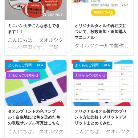
トがあります。 単価はサ
る？ Ａ.できますが生地
す(; ･`д･´) プリントタオ
れるタオル生地です。 シ
イズ・色・枚数により変
の色より濃い色が原則で
ルはお客様からは風合い
ャーリングとは？ 基本タ
2021/6/11
2021/6/11
わりますのでお問合せく
す。スタッフ お客様Ｑ.
もよく プリントの仕上が
オルはパイルで織りあが
ださい。スタッ ...
ズブ染めのカラーは指 ...
りもいい
と かなりの
ミニハンカチこんな形もでき
オリジナルタオルの再注文に
りますが、 パイルになっ
ます！！
ついて、枚数追加・追加購入
高評価をいただいており
ている先端部分のみカッ
マニュアル
こんにちは。 タオルツク
ます。 本当にありがとう
トして 平らに整えること
タオルツクールで製作し
ールの平田です。 野球・
ございます。 しかし…
をシャーリングといいま
たオリジナルタオルは、
サッカー・ラグビー・バ
お客様からプリント以外
す。 シャーリング生地は
追加注文・再注文が可能
スケットボールな
は出来ないの!? そのよう
オリジナルデザインのプ
よくあるご質問・Ｑ&Ａ
よくあるご質問・Ｑ&Ａ
となっております。 枚数
ど．．． チームのユニフ
なお問い合わせを多く頂
リント加工がしやすく、
により初回注文よりお得
工場からのお知らせ
工場からのお知らせ
ォームなど．．． 音楽イ
きました……。 そこ
コンサートグッズ・イベ
に購入できますので、ぜ
ベントにちなんでピア
で！！ タオルツクール製
ント・スポーツ応援など
ひご利用ください。 再注
ノ・ギターのピックな
造元のヒアサ(株)が応え
など 多彩なデザインをプ
文はマイページからご利
ど．．． 結婚式に出席し
ます！！叶えます！！や
2022/6/30
2021/7/12
リントできるので幅広く
用いただけます。 制作し
てくれたゲストに渡すプ
り遂げます！！ 作ってみ
使われている生地です。
タオルプリントの色サンプ
オリジナルタオル製作のプリ
たタオルを追加で注文し
チギフトなど・・・ 思い
たいタオルのご要望お聞
こん ...
ル！白生地に12色を染めた色
ント方法比較！メリットデメ
たい 去年制作したタオル
出に残るような記念の１
か ...
の表現サンプル写真はこちら
リットまとめてみた。
を今年も注文したい 再注
枚にしたい！！ タオルは
こんにちは。 タオルツク
こんにちは。 タオルツク
文の注意事項 初回注文と
普段そんなに持ち歩かな