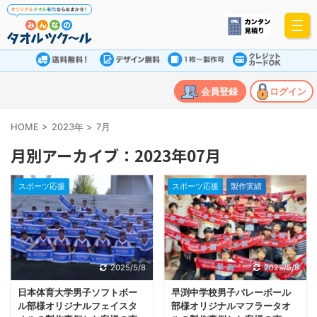
会員登録
ログイン
HOME
>
2023年
>
7月
月別アーカイブ：2023年07月
スポーツ応援
スポーツ応援
製作実績
2025/5/8
2025/5/8
日本体育大学男子ソフトボー
早渕中学校男子バレーボール
ル部様オリジナルフェイスタ
部様オリジナルマフラータオ