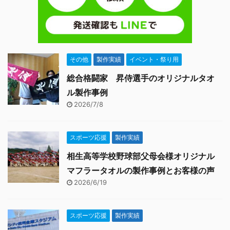
LINEでお問い合わせをい
デザインより いくつかデ
ただきました。 チームタ
ザイン作成しました。 た
オルの製作を検討という
くさんお色を使用するこ
...
とによ ...
その他
製作実績
イベント・祭り用
総合格闘家 昇侍選手のオリジナルタオ
ル製作事例
2026/7/8
スポーツ応援
製作実績
相生高等学校野球部父母会様オリジナル
マフラータオルの製作事例とお客様の声
2026/6/19
スポーツ応援
製作実績