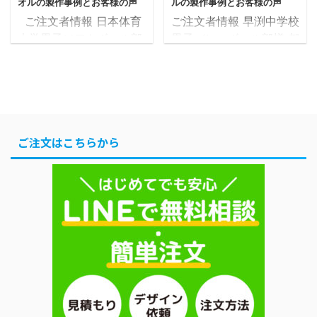
オルの製作事例とお客様の声
ルの製作事例とお客様の声
ご注文者情報 日本体育
ご注文者情報 早渕中学校
大学男子ソフトボール部
男子バレーボール部様 都
様 都道府県 千葉県 タオ
道府県 神奈川県 タオル
ルの種類 フェイスタオ
の種類 マフラータオル
ル 33×82cm タオル産
20×107cm タオル産地
地 今治タグ付き プリン
今治タグ付き プリントの
トの種類 染料プリント
種類 染料プリント 色数
色数 3色 赤・青・オレ
2色 赤色・水色 納品ま
ご注文はこちらから
ンジ 納品まで ご注文後
で ご注文から9日後に納
タオルツクール営業日の
品 補足 いただいたデザ
11日後に納品 補足 イメ
インデータを元に製作 マ
ージ画像を基にデザイン
フラータオル製作事例 早
を製作 フェイスタオル製
渕中学校男子バレー部オ
作事例 日本体育大学男子
リジナルマフラータオル
ソフトボール部様のオリ
の製作事例になります。
ジナルフェイスタオルの
デザイン確定までの流れ
製作事例になります。 デ
イメージ画像をいただき
ザイン確定までの流れ
ました。 頂いたイメージ