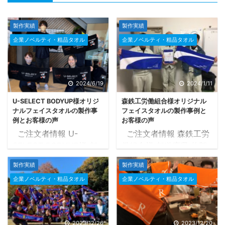
製作実績
製作実績
企業ノベルティ・粗品タオル
企業ノベルティ・粗品タオル
2024/6/19
2024/1/11
U-SELECT BODYUP様オリジ
森鉄工労働組合様オリジナル
ナルフェイスタオルの製作事
フェイスタオルの製作事例と
例とお客様の声
お客様の声
ご注文者情報 U-
ご注文者情報 森鉄工労
SELECT BODYUP様 都
働組合様 都道府県 佐賀
道府県 愛知県 タオルの
県 タオルの種類 フェイ
製作実績
製作実績
種類 フェイスタオル
スタオル 33×82cm タ
企業ノベルティ・粗品タオル
企業ノベルティ・粗品タオル
33×82cm タオル産地 今
オル産地 今治タグ付き
治タグ付き プリントの種
プリントの種類 染料プリ
類 染料プリント 色数 2
ント 色数 1色 青 納品
色 黒・オレンジ 納品ま
まで ご注文後タオルツク
2023/12/26
2023/12/20