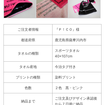
ご注文者情報
『Ｐ！ＣＯ』様
都道府県
鹿児島県薩摩川内市
スポーツタオル
タオルの種類
40×107cm
タオル産地
今治タグ付き
プリントの種類
染料プリント
色数
２色 黒・ピンク
ご注文及びデザイン承認後
納品まで
から７日後に納品