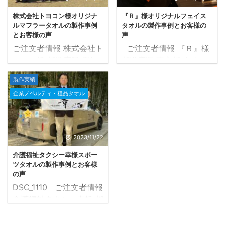
で ご注文後タオルツクー
ール営業日の14日後に納
株式会社トヨコン様オリジナ
『Ｒ』様オリジナルフェイス
ル営業日の14日後に納品
品 補足 お客様から頂い
ルマフラータオルの製作事例
タオルの製作事例とお客様の
補足 イメージ画像を基に
たデザインを元にaiデー
とお客様の声
声
デザインを製作 目次1 フ
タを製作 目次1 フェイス
ご注文者情報 株式会社ト
ご注文者情報 『Ｒ』様
ェイスタオル製作事例1.1
タオル製作事例1.1 デザイ
ヨコン様 都道府県 愛知
都道府県 東京都 タオル
デザイン確定までの流れ
ン確定までの流れ1.2 確
県 タオルの種類 マフラ
の種類 フェイスタオル
1.2 確定したデザインデ
定したデザインデータ1.3
製作実績
ータオル 20×107cm タ
33×82cm タオル産地 今
ータ1.3 完成したタオル
完成したタオルがこちら
企業ノベルティ・粗品タオル
オル産地 今治タグ付き
治タグ付き プリントの種
がこちら2 お客様の声2.1
2 お客様の声2.1 制作し
プリントの種類 染料プリ
類 染料プリント 色数 1
制作したオリジナルフェ
たオリジナルフェイスタ
ント 色数 5色 赤・青・
色 オレンジ 納品まで
イスタオルでの集合写真
オルでの集合写真2.2 ア
黄・黄土・黒（白は色数
ご注文後タオルツクール
2.2 アンケート用 ...
ンケート用紙3 担当者 ...
2023/11/22
に含みません） 納品まで
営業日の12日後に納品
介護福祉タクシー幸様スポー
ご注文から14日後に納品
補足 名刺画像を基にデザ
ツタオルの製作事例とお客様
補足 昨年のデザインをベ
インを製作 目次1 フェイ
の声
ース新たに製作 目次1 マ
スタオル製作事例1.1 デザ
DSC_1110 ご注文者情報
フラータオル製作事例1.1
イン確定までの流れ1.2
介護福祉タクシー幸様 都
デザイン確定までの流れ
確定したデザインデータ
道府県 兵庫県 タオルの
1.2 確定したデザインデ
1.3 完成したタオルがこ
種類 スポーツタオル