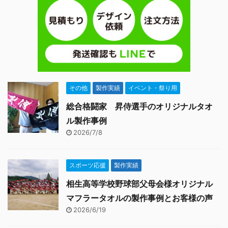
その他
製作実績
イベント・祭り用
総合格闘家 昇侍選手のオリジナルタオ
ル製作事例
2026/7/8
スポーツ応援
製作実績
相生高等学校野球部父母会様オリジナル
マフラータオルの製作事例とお客様の声
2026/6/19