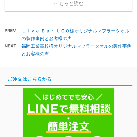
ータ2 お客様の声2.1 制
ちら2 お客様の声2.1 制
もっと読む
40×107cm タオル産地
作したオリジナルマフラ
作したオリジナルフェイ
今治タグ付き プリントの
ータオルでの集合写真
スタオルでの集合写真
種類 染料プリント 色数
2.2 アンケート用紙3 担
2.2 アンケート用紙3 担
2色 赤・黒 納品まで ご
PREV
Ｌｉｖｅ Ｂａｒ ＵＧＯ様オリジナルマフラータオル
当者からの一言 マフラー
当者からの一言 フェイス
注文後タオルツクール営
の製作事例とお客様の声
タオル製作事 ...
...
業日の18日後(お客様都
NEXT
福岡工業高校様オリジナルマフラータオルの製作事例
合)に納品 補足 入れたい
とお客様の声
文字など希望を聞き弊社
でデザインを製作 目次1
スポーツタオル製作事例
ご注文はこちらから
1.1 デザイン確定までの流
れ1.2 確定したデザイン
データ1.3 完成したタオ
ルがこちら2 お客様の声
2.1 制作したオリジナル
スポーツタオルの ...