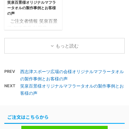
笑泉百景様オリジナルマフラ
納品 補足 お客様から頂
補足 お客様から頂いた写
ータオルの製作事例とお客様
いた写真を基に製作 目次
真を基に製作 目次1 フェ
の声
1 フェイスタオル製作事
イスタオル製作事例1.1 デ
ご注文者情報 笑泉百景
例1.1 デザイン確定までの
ザイン確定までの流れ1.2
様 都道府県 秋田県 タオ
流れ1.2 確定したデザイ
確定したデザインデータ
ルの種類 マフラータオ
ンデータ1.3 完成したタ
1.3 完成したタオルがこ
ル 20×107cm タオル産
オルがこちら2 お客様の
ちら2 お客様の声2.1 制
もっと読む
地 国産生地 プリントの
声2.1 制作したオリジナ
作したオリジナルフェイ
種類 染料プリント 色数
ルフェイスタオルでの集
スタオルでの集合写真
1色 黒 納品まで ご注文
合写真2.2 アンケート用
2.2 アンケート用紙3 担
後タオルツクール営業日
PREV
西志津スポーツ広場の会様オリジナルマフラータオル
紙3 担当者からの一言 フ
当者からの一言 フェイ
の18日後に納品 補足 お
の製作事例とお客様の声
...
...
客様から頂いたデザイン
NEXT
笑泉百景様オリジナルマフラータオルの製作事例とお
を基に製作 目次1 マフラ
客様の声
ータオル製作事例1.1 デザ
イン確定までの流れ1.2
確定したデザインデータ
ご注文はこちらから
1.3 完成したタオルがこ
ちら2 お客様の声2.1 制