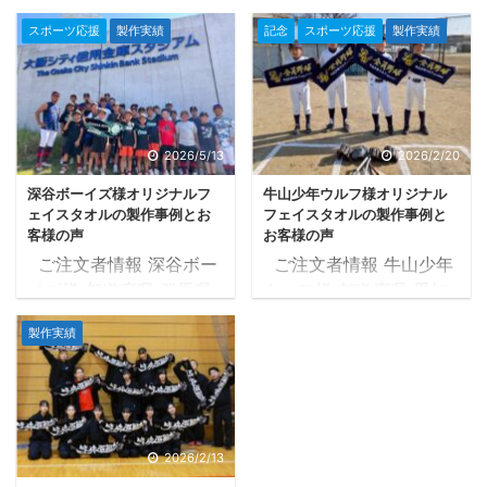
府県 兵庫県 タオルの種
かっこいいタオルが完成
スポーツ応援
製作実績
記念
スポーツ応援
製作実績
類 マフラータオル
いたしました
タオル
20×107cm タオル産地
ツクールでは以前から昇
国産生地 プリントの種類
侍選手のタオルをご注文
染料プリント 色数 2色
いただき作製させていた
黄・エンジ 納品まで ご
だいておりました！
2026/5/13
2026/2/20
注文後タオルツクール営
タオルの品質にもご満足
深谷ボーイズ様オリジナルフ
牛山少年ウルフ様オリジナル
業日の10日後に納品 補
いただき、大変嬉しいで
ェイスタオルの製作事例とお
フェイスタオルの製作事例と
足 お客様から頂いたイメ
す
！！ 今回、2026年
客様の声
お客様の声
ージを基に製作 目次1 マ
7月18日（土）広島県で
ご注文者情報 深谷ボー
ご注文者情報 牛山少年
フラータオル製作事例1.1
行われる「RIZIN
イズ様 都道府県 群馬県
ウルフ様 都道府県 愛知
デザイン確定までの流れ
LANDOMARK 15 in
タオルの種類 フェイスタ
県 タオルの種類 フェイ
1.2 確定したデザインデ
HIROSHIMA」に昇侍選
製作実績
オル 33×82cm タオル
スタオル 33×82cm タ
ータ1.3 完成したタオル
手が出場されます！！ 昇
産地 国産生地 プリント
オル産地 国産生地 プリ
がこちら2 お客様の声2.1
侍選手は1年8ヶ月ぶりの
の種類 染料プリント 色
ントの種類 染料プリント
制作したオリジナルフェ
復帰戦になるそうで、是
数 3色 黒、青緑、黄 納
色数 2色 紺、黄 納品ま
イスタオルでの集合写真
非とも勝ってほしいです
品まで ご注文後タオルツ
で ご注文後タオルツクー
2.2 アンケート用紙3 担
2026/2/13
...
クール営業日の9日後に
ル営業日の7日後に納品
...