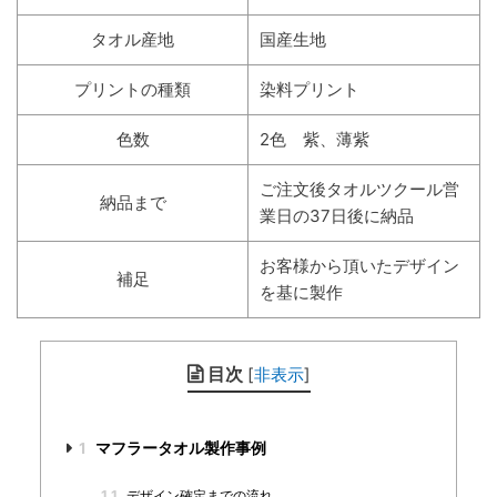
タオル産地
国産生地
プリントの種類
染料プリント
色数
2色 紫、薄紫
ご注文後タオルツクール営
納品まで
業日の37日後に納品
お客様から頂いたデザイン
補足
を基に製作
目次
[
非表示
]
1
マフラータオル製作事例
1.1
デザイン確定までの流れ