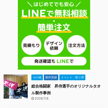
作したオリジナルフェイ
スタオルでの集合写真
2.2 アンケート用紙3 担
当者からの一言 マフラー
...
その他
製作実績
イベント・祭り用
総合格闘家 昇侍選手のオリジナルタオ
ル製作事例
2026/7/8