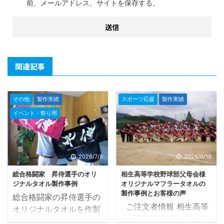
前、メールアドレス、サイトを保存する。
関連記事
その他
製作実績
スポーツ応援
製作実績
イベント・祭り用
2026/7/8
2026/6/19
総合格闘家 昇侍選手のオリ
相生高等学校野球部父母会様
ジナルタオル製作事例
オリジナルマフラータオルの
製作事例とお客様の声
総合格闘家の昇侍選手の
ご注文者情報 相生高等
オリジナルタオルを作製
学校野球部父母会様 都道
させていただき、かなり