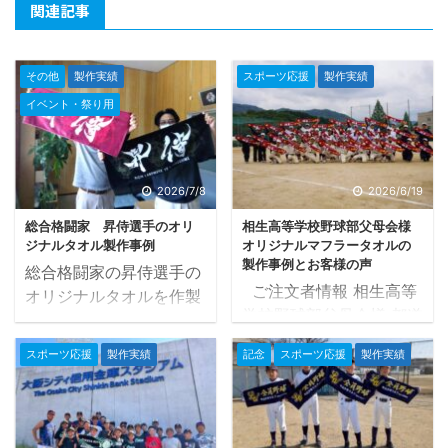
関連記事
その他
製作実績
スポーツ応援
製作実績
イベント・祭り用
2026/7/8
2026/6/19
総合格闘家 昇侍選手のオリ
相生高等学校野球部父母会様
ジナルタオル製作事例
オリジナルマフラータオルの
製作事例とお客様の声
総合格闘家の昇侍選手の
ご注文者情報 相生高等
オリジナルタオルを作製
学校野球部父母会様 都道
させていただき、かなり
府県 兵庫県 タオルの種
かっこいいタオルが完成
スポーツ応援
製作実績
記念
スポーツ応援
製作実績
類 マフラータオル
いたしました
タオル
20×107cm タオル産地
ツクールでは以前から昇
国産生地 プリントの種類
侍選手のタオルをご注文
染料プリント 色数 2色
いただき作製させていた