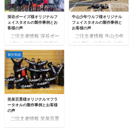
黄・エンジ 納品まで ご
だいておりました！
2026/5/13
2026/2/20
注文後タオルツクール営
タオルの品質にもご満足
深谷ボーイズ様オリジナルフ
牛山少年ウルフ様オリジナル
業日の10日後に納品 補
いただき、大変嬉しいで
ェイスタオルの製作事例とお
フェイスタオルの製作事例と
足 お客様から頂いたイメ
す
！！ 今回、2026年
客様の声
お客様の声
ージを基に製作 目次1 マ
7月18日（土）広島県で
ご注文者情報 深谷ボー
ご注文者情報 牛山少年
フラータオル製作事例1.1
行われる「RIZIN
イズ様 都道府県 群馬県
ウルフ様 都道府県 愛知
デザイン確定までの流れ
LANDOMARK 15 in
タオルの種類 フェイスタ
県 タオルの種類 フェイ
1.2 確定したデザインデ
HIROSHIMA」に昇侍選
製作実績
オル 33×82cm タオル
スタオル 33×82cm タ
ータ1.3 完成したタオル
手が出場されます！！ 昇
産地 国産生地 プリント
オル産地 国産生地 プリ
がこちら2 お客様の声2.1
侍選手は1年8ヶ月ぶりの
の種類 染料プリント 色
ントの種類 染料プリント
制作したオリジナルフェ
復帰戦になるそうで、是
数 3色 黒、青緑、黄 納
色数 2色 紺、黄 納品ま
イスタオルでの集合写真
非とも勝ってほしいです
品まで ご注文後タオルツ
で ご注文後タオルツクー
2.2 アンケート用紙3 担
2026/2/13
...
クール営業日の9日後に
ル営業日の7日後に納品
...
笑泉百景様オリジナルマフラ
納品 補足 お客様から頂
補足 お客様から頂いた写
ータオルの製作事例とお客様
いた写真を基に製作 目次
真を基に製作 目次1 フェ
の声
1 フェイスタオル製作事
イスタオル製作事例1.1 デ
ご注文者情報 笑泉百景
例1.1 デザイン確定までの
ザイン確定までの流れ1.2
様 都道府県 秋田県 タオ
流れ1.2 確定したデザイ
確定したデザインデータ
ルの種類 マフラータオ