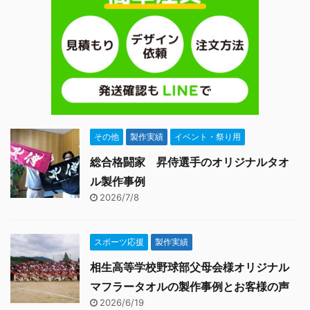
その他
製作実績
イベント・祭り用
総合格闘家 昇侍選手のオリジナルタオ
ル製作事例
2026/7/8
スポーツ応援
製作実績
相生高等学校野球部父母会様オリジナル
マフラータオルの製作事例とお客様の声
2026/6/19