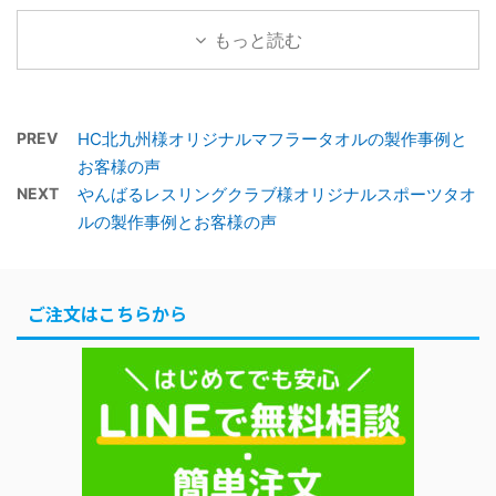
ンデータ1.3 完成したタ
1.3 完成したタオルがこ
ル 20×107cm タオル産
オルがこちら2 お客様の
ちら2 お客様の声2.1 制
もっと読む
地 国産生地 プリントの
声2.1 制作したオリジナ
作したオリジナルフェイ
種類 染料プリント 色数
ルフェイスタオルでの集
スタオルでの集合写真
1色 黒 納品まで ご注文
合写真2.2 アンケート用
2.2 アンケート用紙3 担
後タオルツクール営業日
PREV
HC北九州様オリジナルマフラータオルの製作事例と
紙3 担当者からの一言 フ
当者からの一言 フェイ
の18日後に納品 補足 お
お客様の声
...
...
客様から頂いたデザイン
NEXT
やんばるレスリングクラブ様オリジナルスポーツタオ
を基に製作 目次1 マフラ
ルの製作事例とお客様の声
ータオル製作事例1.1 デザ
イン確定までの流れ1.2
確定したデザインデータ
ご注文はこちらから
1.3 完成したタオルがこ
ちら2 お客様の声2.1 制
作したオリジナルフェイ
スタオルでの集合写真
2.2 アンケート用紙3 担
当者からの一言 マフラー
...