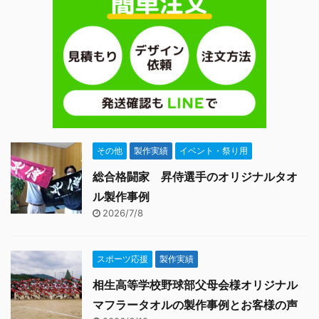
作したオリジナルフェイ
スタオルでの集合写真
2.2 アンケート用紙3 担
当者からの一言 マフラー
...
その他
製作実績
イベント・祭り用
総合格闘家 昇侍選手のオリジナルタオ
ル製作事例
2026/7/8
スポーツ応援
製作実績
相生高等学校野球部父母会様オリジナル
マフラータオルの製作事例とお客様の声