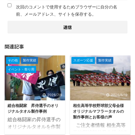
次回のコメントで使用するためブラウザーに自分の名
前、メールアドレス、サイトを保存する。
関連記事
その他
製作実績
スポーツ応援
製作実績
イベント・祭り用
2026/7/8
2026/6/19
総合格闘家 昇侍選手のオリ
相生高等学校野球部父母会様
ジナルタオル製作事例
オリジナルマフラータオルの
製作事例とお客様の声
総合格闘家の昇侍選手の
ご注文者情報 相生高等
オリジナルタオルを作製
学校野球部父母会様 都道
させていただき、かなり