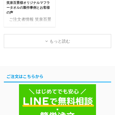
笑泉百景様オリジナルマフラ
納品 補足 お客様から頂
補足 お客様から頂いた写
ータオルの製作事例とお客様
いた写真を基に製作 目次
真を基に製作 目次1 フェ
の声
1 フェイスタオル製作事
イスタオル製作事例1.1 デ
ご注文者情報 笑泉百景
例1.1 デザイン確定までの
ザイン確定までの流れ1.2
様 都道府県 秋田県 タオ
流れ1.2 確定したデザイ
確定したデザインデータ
ルの種類 マフラータオ
ンデータ1.3 完成したタ
1.3 完成したタオルがこ
ル 20×107cm タオル産
オルがこちら2 お客様の
ちら2 お客様の声2.1 制
もっと読む
地 国産生地 プリントの
声2.1 制作したオリジナ
作したオリジナルフェイ
種類 染料プリント 色数
ルフェイスタオルでの集
スタオルでの集合写真
1色 黒 納品まで ご注文
合写真2.2 アンケート用
2.2 アンケート用紙3 担
後タオルツクール営業日
紙3 担当者からの一言 フ
当者からの一言 フェイ
の18日後に納品 補足 お
...
...
客様から頂いたデザイン
ご注文はこちらから
を基に製作 目次1 マフラ
ータオル製作事例1.1 デザ
イン確定までの流れ1.2
確定したデザインデータ
1.3 完成したタオルがこ
ちら2 お客様の声2.1 制