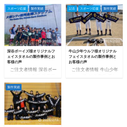
府県 兵庫県 タオルの種
かっこいいタオルが完成
スポーツ応援
製作実績
記念
スポーツ応援
製作実績
類 マフラータオル
いたしました
タオル
20×107cm タオル産地
ツクールでは以前から昇
国産生地 プリントの種類
侍選手のタオルをご注文
染料プリント 色数 2色
いただき作製させていた
黄・エンジ 納品まで ご
だいておりました！
2026/5/13
2026/2/20
注文後タオルツクール営
タオルの品質にもご満足
深谷ボーイズ様オリジナルフ
牛山少年ウルフ様オリジナル
業日の10日後に納品 補
いただき、大変嬉しいで
ェイスタオルの製作事例とお
フェイスタオルの製作事例と
足 お客様から頂いたイメ
す
！！ 今回、2026年
客様の声
お客様の声
ージを基に製作 目次1 マ
7月18日（土）広島県で
ご注文者情報 深谷ボー
ご注文者情報 牛山少年
フラータオル製作事例1.1
行われる「RIZIN
イズ様 都道府県 群馬県
ウルフ様 都道府県 愛知
デザイン確定までの流れ
LANDOMARK 15 in
タオルの種類 フェイスタ
県 タオルの種類 フェイ
1.2 確定したデザインデ
HIROSHIMA」に昇侍選
製作実績
オル 33×82cm タオル
スタオル 33×82cm タ
ータ1.3 完成したタオル
手が出場されます！！ 昇
産地 国産生地 プリント
オル産地 国産生地 プリ
がこちら2 お客様の声2.1
侍選手は1年8ヶ月ぶりの
の種類 染料プリント 色
ントの種類 染料プリント
制作したオリジナルフェ
復帰戦になるそうで、是
数 3色 黒、青緑、黄 納
色数 2色 紺、黄 納品ま
イスタオルでの集合写真
非とも勝ってほしいです
品まで ご注文後タオルツ
で ご注文後タオルツクー
2.2 アンケート用紙3 担
2026/2/13
...
クール営業日の9日後に
ル営業日の7日後に納品
...