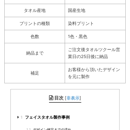
タオル産地
国産生地
プリントの種類
染料プリント
色数
1色・黒色
ご注文後タオルツクール営
納品まで
業日の25日後に納品
お客様から頂いたデザイン
補足
を元に製作
目次
[
非表示
]
1
フェイスタオル製作事例
1.1
デザイン確定までの流れ