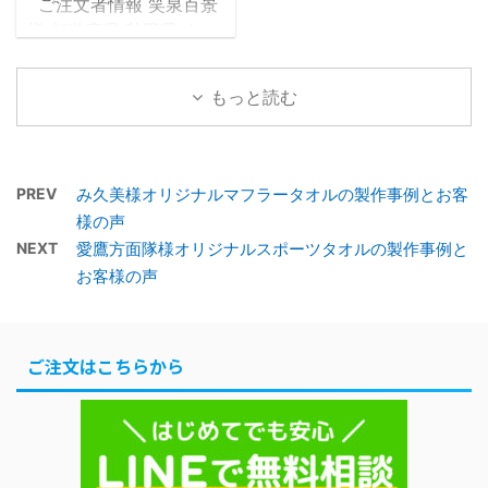
ご注文者情報 笑泉百景
例1.1 デザイン確定までの
ザイン確定までの流れ1.2
様 都道府県 秋田県 タオ
流れ1.2 確定したデザイ
確定したデザインデータ
ルの種類 マフラータオ
ンデータ1.3 完成したタ
1.3 完成したタオルがこ
ル 20×107cm タオル産
オルがこちら2 お客様の
ちら2 お客様の声2.1 制
もっと読む
地 国産生地 プリントの
声2.1 制作したオリジナ
作したオリジナルフェイ
種類 染料プリント 色数
ルフェイスタオルでの集
スタオルでの集合写真
1色 黒 納品まで ご注文
合写真2.2 アンケート用
2.2 アンケート用紙3 担
後タオルツクール営業日
PREV
み久美様オリジナルマフラータオルの製作事例とお客
紙3 担当者からの一言 フ
当者からの一言 フェイ
の18日後に納品 補足 お
様の声
...
...
客様から頂いたデザイン
NEXT
愛鷹方面隊様オリジナルスポーツタオルの製作事例と
を基に製作 目次1 マフラ
お客様の声
ータオル製作事例1.1 デザ
イン確定までの流れ1.2
確定したデザインデータ
ご注文はこちらから
1.3 完成したタオルがこ
ちら2 お客様の声2.1 制
作したオリジナルフェイ
スタオルでの集合写真
2.2 アンケート用紙3 担