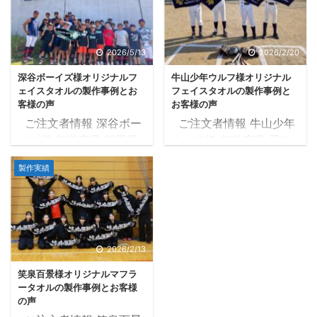
国産生地 プリントの種類
侍選手のタオルをご注文
染料プリント 色数 2色
いただき作製させていた
黄・エンジ 納品まで ご
だいておりました！
2026/5/13
2026/2/20
注文後タオルツクール営
タオルの品質にもご満足
深谷ボーイズ様オリジナルフ
牛山少年ウルフ様オリジナル
業日の10日後に納品 補
いただき、大変嬉しいで
ェイスタオルの製作事例とお
フェイスタオルの製作事例と
足 お客様から頂いたイメ
す
！！ 今回、2026年
客様の声
お客様の声
ージを基に製作 目次1 マ
7月18日（土）広島県で
ご注文者情報 深谷ボー
ご注文者情報 牛山少年
フラータオル製作事例1.1
行われる「RIZIN
イズ様 都道府県 群馬県
ウルフ様 都道府県 愛知
デザイン確定までの流れ
LANDOMARK 15 in
タオルの種類 フェイスタ
県 タオルの種類 フェイ
1.2 確定したデザインデ
HIROSHIMA」に昇侍選
製作実績
オル 33×82cm タオル
スタオル 33×82cm タ
ータ1.3 完成したタオル
手が出場されます！！ 昇
産地 国産生地 プリント
オル産地 国産生地 プリ
がこちら2 お客様の声2.1
侍選手は1年8ヶ月ぶりの
の種類 染料プリント 色
ントの種類 染料プリント
制作したオリジナルフェ
復帰戦になるそうで、是
数 3色 黒、青緑、黄 納
色数 2色 紺、黄 納品ま
イスタオルでの集合写真
非とも勝ってほしいです
品まで ご注文後タオルツ
で ご注文後タオルツクー
2.2 アンケート用紙3 担
2026/2/13
...
クール営業日の9日後に
ル営業日の7日後に納品
...
笑泉百景様オリジナルマフラ
納品 補足 お客様から頂
補足 お客様から頂いた写
ータオルの製作事例とお客様
いた写真を基に製作 目次
真を基に製作 目次1 フェ
の声
1 フェイスタオル製作事
イスタオル製作事例1.1 デ