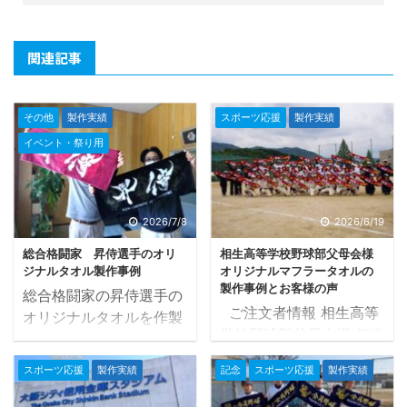
関連記事
その他
製作実績
スポーツ応援
製作実績
イベント・祭り用
2026/7/8
2026/6/19
総合格闘家 昇侍選手のオリ
相生高等学校野球部父母会様
ジナルタオル製作事例
オリジナルマフラータオルの
製作事例とお客様の声
総合格闘家の昇侍選手の
ご注文者情報 相生高等
オリジナルタオルを作製
学校野球部父母会様 都道
させていただき、かなり
府県 兵庫県 タオルの種
かっこいいタオルが完成
スポーツ応援
製作実績
記念
スポーツ応援
製作実績
類 マフラータオル
いたしました
タオル
20×107cm タオル産地
ツクールでは以前から昇