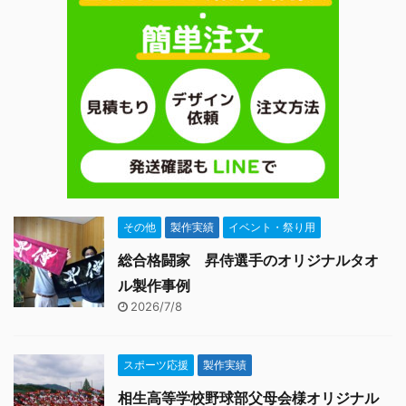
当者からの一言 マフラー
...
その他
製作実績
イベント・祭り用
総合格闘家 昇侍選手のオリジナルタオ
ル製作事例
2026/7/8
スポーツ応援
製作実績
相生高等学校野球部父母会様オリジナル