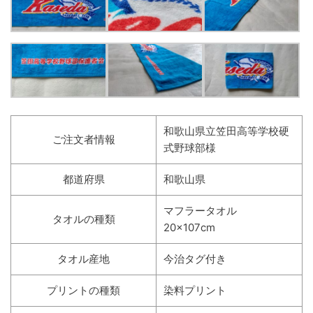
和歌山県立笠田高等学校硬
ご注文者情報
式野球部様
都道府県
和歌山県
マフラータオル
タオルの種類
20×107cm
タオル産地
今治タグ付き
プリントの種類
染料プリント