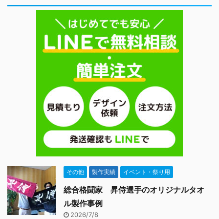
ちら2 お客様の声2.1 制
作したオリジナルフェイ
スタオルでの集合写真
2.2 アンケート用紙3 担
当者からの一言 マフラー
...
その他
製作実績
イベント・祭り用
総合格闘家 昇侍選手のオリジナルタオ
ル製作事例
2026/7/8