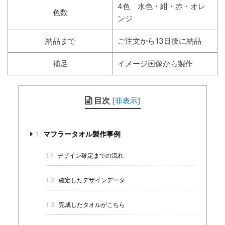
4色 水色・紺・赤・オレ
色数
ンジ
納品まで
ご注文から13日後に納品
補足
イメージ画像から製作
目次
[
非表示
]
1
マフラータオル製作事例
1.1
デザイン確定までの流れ
1.2
確定したデザインデータ
1.3
完成したタオルがこちら