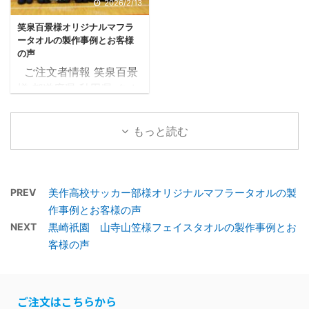
2.2 アンケート用紙3 担
2026/2/13
...
クール営業日の9日後に
ル営業日の7日後に納品
...
笑泉百景様オリジナルマフラ
納品 補足 お客様から頂
補足 お客様から頂いた写
ータオルの製作事例とお客様
いた写真を基に製作 目次
真を基に製作 目次1 フェ
の声
1 フェイスタオル製作事
イスタオル製作事例1.1 デ
ご注文者情報 笑泉百景
例1.1 デザイン確定までの
ザイン確定までの流れ1.2
様 都道府県 秋田県 タオ
流れ1.2 確定したデザイ
確定したデザインデータ
ルの種類 マフラータオ
ンデータ1.3 完成したタ
1.3 完成したタオルがこ
ル 20×107cm タオル産
オルがこちら2 お客様の
ちら2 お客様の声2.1 制
もっと読む
地 国産生地 プリントの
声2.1 制作したオリジナ
作したオリジナルフェイ
種類 染料プリント 色数
ルフェイスタオルでの集
スタオルでの集合写真
1色 黒 納品まで ご注文
合写真2.2 アンケート用
2.2 アンケート用紙3 担
後タオルツクール営業日
PREV
美作高校サッカー部様オリジナルマフラータオルの製
紙3 担当者からの一言 フ
当者からの一言 フェイ
の18日後に納品 補足 お
作事例とお客様の声
...
...
客様から頂いたデザイン
NEXT
黒崎祇園 山寺山笠様フェイスタオルの製作事例とお
を基に製作 目次1 マフラ
客様の声
ータオル製作事例1.1 デザ
イン確定までの流れ1.2
確定したデザインデータ
ご注文はこちらから
1.3 完成したタオルがこ