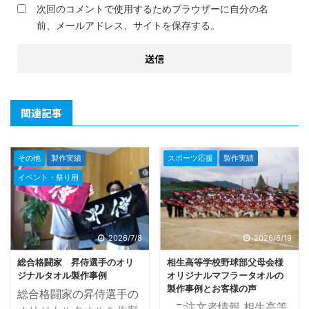
次回のコメントで使用するためブラウザーに自分の名
前、メールアドレス、サイトを保存する。
関連記事
その他
製作実績
スポーツ応援
製作実績
イベント・祭り用
2026/7/8
2026/6/19
総合格闘家 昇侍選手のオリ
相生高等学校野球部父母会様
ジナルタオル製作事例
オリジナルマフラータオルの
製作事例とお客様の声
総合格闘家の昇侍選手の
ご注文者情報 相生高等