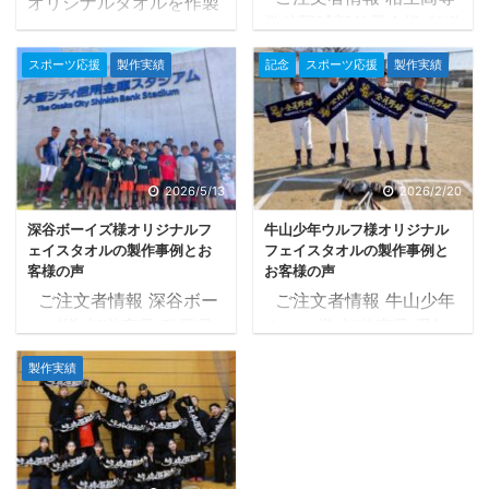
オリジナルタオルを作製
学校野球部父母会様 都道
させていただき、かなり
府県 兵庫県 タオルの種
かっこいいタオルが完成
スポーツ応援
製作実績
記念
スポーツ応援
製作実績
類 マフラータオル
いたしました
タオル
20×107cm タオル産地
ツクールでは以前から昇
国産生地 プリントの種類
侍選手のタオルをご注文
染料プリント 色数 2色
いただき作製させていた
黄・エンジ 納品まで ご
だいておりました！
2026/5/13
2026/2/20
注文後タオルツクール営
タオルの品質にもご満足
深谷ボーイズ様オリジナルフ
牛山少年ウルフ様オリジナル
業日の10日後に納品 補
いただき、大変嬉しいで
ェイスタオルの製作事例とお
フェイスタオルの製作事例と
足 お客様から頂いたイメ
す
！！ 今回、2026年
客様の声
お客様の声
ージを基に製作 目次1 マ
7月18日（土）広島県で
ご注文者情報 深谷ボー
ご注文者情報 牛山少年
フラータオル製作事例1.1
行われる「RIZIN
イズ様 都道府県 群馬県
ウルフ様 都道府県 愛知
デザイン確定までの流れ
LANDOMARK 15 in
タオルの種類 フェイスタ
県 タオルの種類 フェイ
1.2 確定したデザインデ
HIROSHIMA」に昇侍選
製作実績
オル 33×82cm タオル
スタオル 33×82cm タ
ータ1.3 完成したタオル
手が出場されます！！ 昇
産地 国産生地 プリント
オル産地 国産生地 プリ
がこちら2 お客様の声2.1
侍選手は1年8ヶ月ぶりの
の種類 染料プリント 色
ントの種類 染料プリント
制作したオリジナルフェ
復帰戦になるそうで、是
数 3色 黒、青緑、黄 納
色数 2色 紺、黄 納品ま
イスタオルでの集合写真
非とも勝ってほしいです
品まで ご注文後タオルツ
で ご注文後タオルツクー